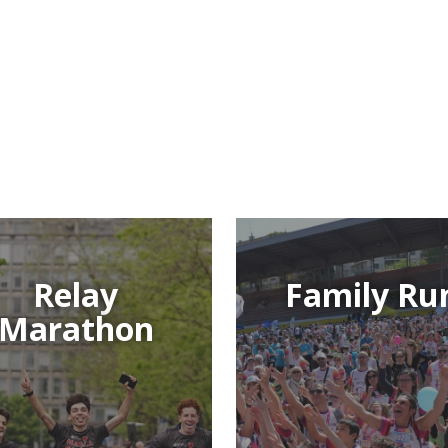
Family
hon
Run
Relay
Family Ru
Marathon