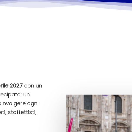
rile 2027
con un
Play Video
tecipato: un
oinvolgere ogni
i, staffettisti,