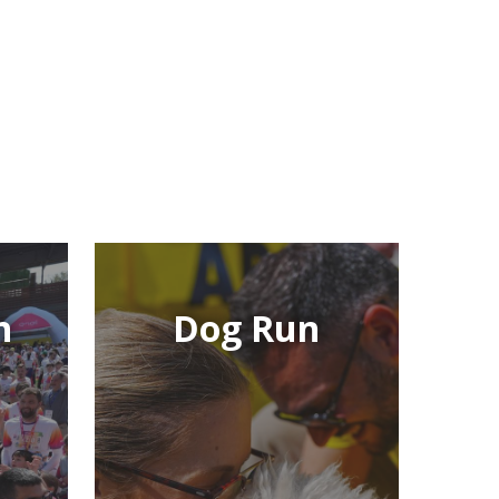
Family
Run
n
Dog Run