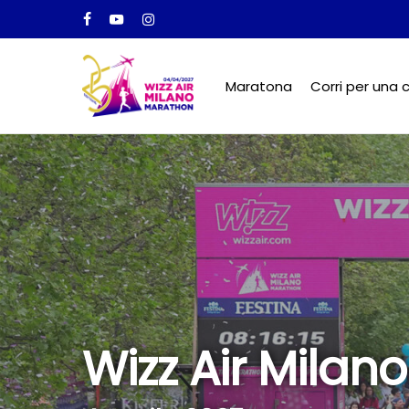
Skip
facebook
youtube
instagram
to
main
Maratona
Corri per una c
content
Wizz Air Milan