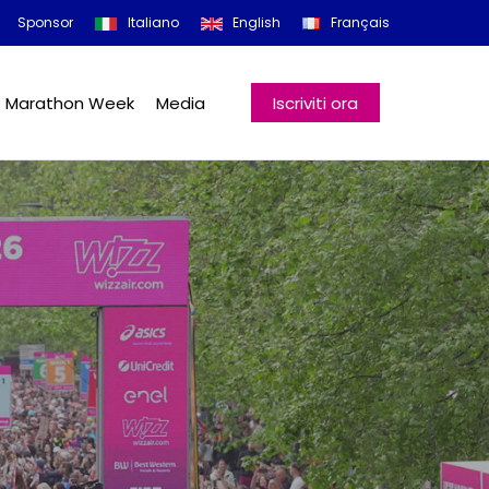
Menu
Sponsor
Italiano
English
Français
o Marathon Week
Media
Iscriviti ora