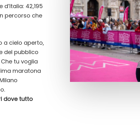
 d’Italia: 42,195
un percorso che
o a cielo aperto,
ore del pubblico
Che tu voglia
 prima maratona
 Milano
o.
ri dove tutto