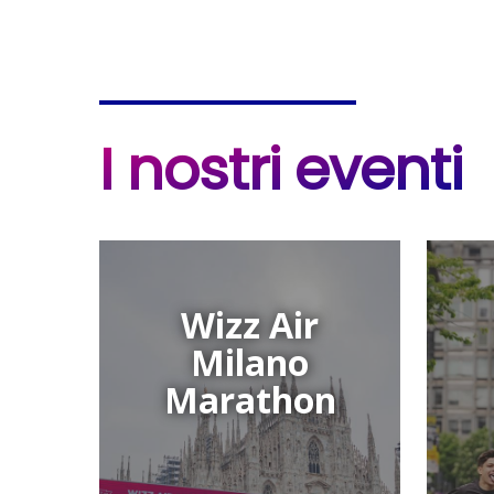
I nostri eventi
Wizz
Relay
Air
Marat
Wizz Air
Milano
Milano
Marathon
Marathon