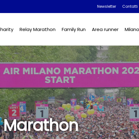
Newsletter
Contatti
harity
Relay Marathon
Family Run
Area runner
Milan
o Marathon