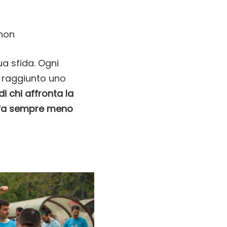
thon
ua sfida. Ogni
o raggiunto uno
di chi affronta la
ro fa sempre meno