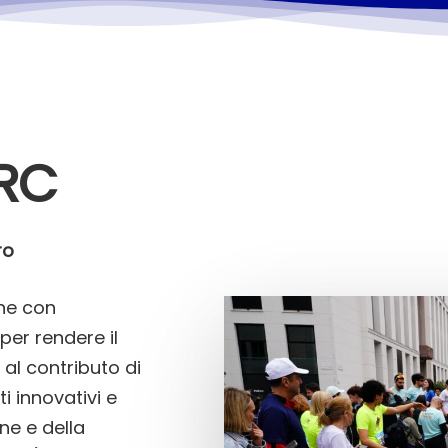
IRC
ro
Play Video
ene con
 per rendere il
 al contributo di
ti innovativi e
ne e della