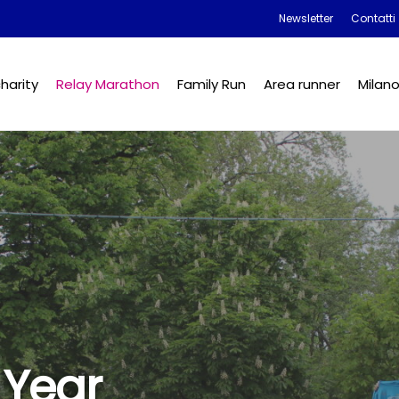
Newsletter
Contatti
harity
Relay Marathon
Family Run
Area runner
Milan
 Year