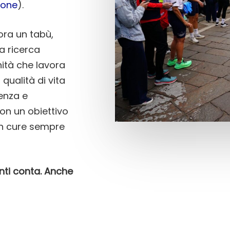
ione
).
ora un tabù,
a ricerca
ità che lavora
 qualità di vita
lenza e
con un obiettivo
i in cure sempre
nti conta. Anche