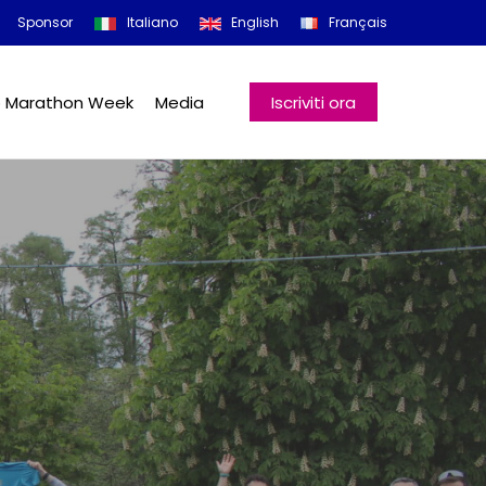
Menu
Sponsor
Italiano
English
Français
o Marathon Week
Media
Iscriviti ora