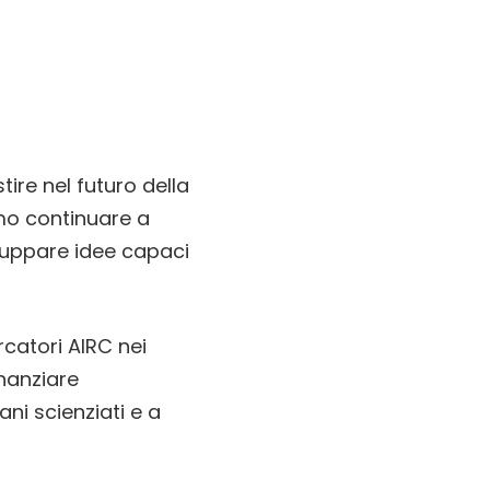
tire nel futuro della
emo continuare a
iluppare idee capaci
catori AIRC nei
inanziare
ni scienziati e a