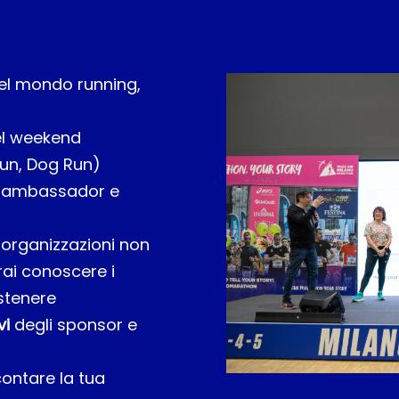
Play Video
del mondo running,
el weekend
Run, Dog Run)
, ambassador e
e organizzazioni non
rai conoscere i
ostenere
vi
degli sponsor e
contare la tua