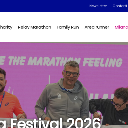
Newsletter
Contatti
harity
Relay Marathon
Family Run
Area runner
Milan
 Festival 2026