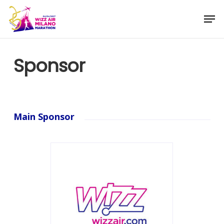
Skip
Menu
Men
to
main
content
Sponsor
Main Sponsor