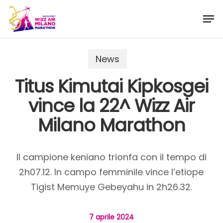
Skip
Menu
Men
to
main
content
News
Titus Kimutai Kipkosgei
vince la 22^ Wizz Air
Milano Marathon
Il campione keniano trionfa con il tempo di
2h07.12. In campo femminile vince l’etiope
Tigist Memuye Gebeyahu in 2h26.32.
7 aprile 2024