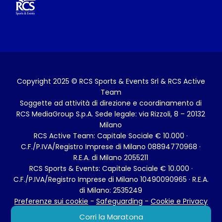
Copyright 2025 © RCS Sports & Events Srl & RCS Active
Team
Soggette ad attività di direzione e coordinamento di
RCS MediaGroup S.p.A. Sede legale: via Rizzoli, 8 – 20132
Milano
RCS Active Team: Capitale Sociale € 10.000 ·
C.F./P.IVA/Registro Imprese di Milano 08894770968 ·
R.E.A. di Milano 2055211
RCS Sports & Events: Capitale Sociale € 10.000 ·
C.F./P.IVA/Registro Imprese di Milano 10490090965 · R.E.A.
di Milano: 2535249
Preferenze sui cookie
-
Safeguarding
-
Cookie e Privacy
Policy
- Stato del consenso ai cookie:
Rifiutato
Corri la Maratona