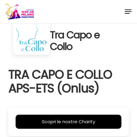
Skip
Menu
Men
to
main
content
Tra Capo e
Collo
TRA CAPO E COLLO
APS-ETS (Onlus)
Scopri le nostre Charity