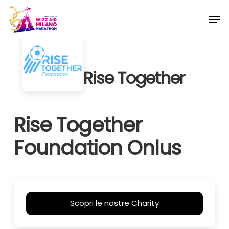
Skip
Menu
Men
to
main
content
Rise Together
Rise Together
Foundation Onlus
Scopri le nostre Charity