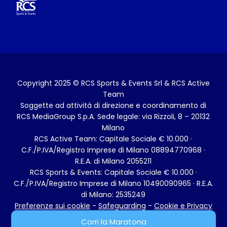
Copyright 2025 © RCS Sports & Events Srl & RCS Active
Team
Soggette ad attività di direzione e coordinamento di
RCS MediaGroup S.p.A. Sede legale: via Rizzoli, 8 – 20132
Milano
RCS Active Team: Capitale Sociale € 10.000 ·
C.F./P.IVA/Registro Imprese di Milano 08894770968 ·
R.E.A. di Milano 2055211
RCS Sports & Events: Capitale Sociale € 10.000 ·
C.F./P.IVA/Registro Imprese di Milano 10490090965 · R.E.A.
di Milano: 2535249
Preferenze sui cookie
-
Safeguarding
-
Cookie e Privacy
Policy
- Stato del consenso ai cookie:
Rifiutato
Corri la Maratona