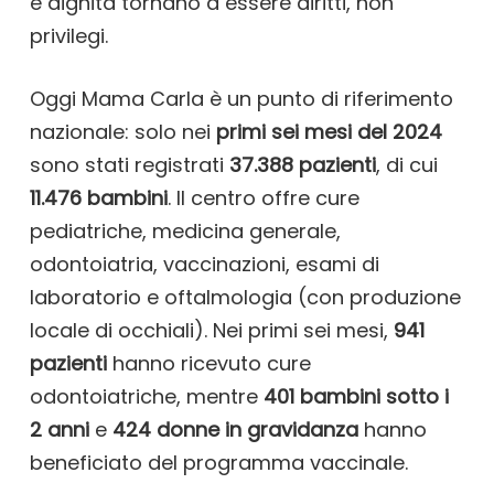
e dignità tornano a essere diritti, non
privilegi.
Oggi Mama Carla è un punto di riferimento
nazionale: solo nei
primi sei mesi del 2024
sono stati registrati
37.388 pazienti
, di cui
11.476 bambini
. Il centro offre cure
pediatriche, medicina generale,
odontoiatria, vaccinazioni, esami di
laboratorio e oftalmologia (con produzione
locale di occhiali). Nei primi sei mesi,
941
pazienti
hanno ricevuto cure
odontoiatriche, mentre
401 bambini sotto i
2 anni
e
424 donne in gravidanza
hanno
beneficiato del programma vaccinale.