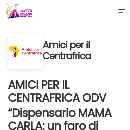
Skip
Menu
Men
to
main
content
Amici per il
Centrafrica
AMICI PER IL
CENTRAFRICA ODV
“Dispensario MAMA
CARLA: un faro di