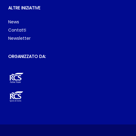
RCS Sports & Events Srl & RCS Active Team
Sede legale: via Rizzoli, 8 – 20132 Milano
E-mail:
info@milanomarathon.it
GARE