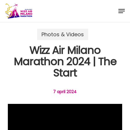
Skip
Menu
Men
to
main
content
Photos & Videos
Wizz Air Milano
Marathon 2024 | The
Start
7 april 2024