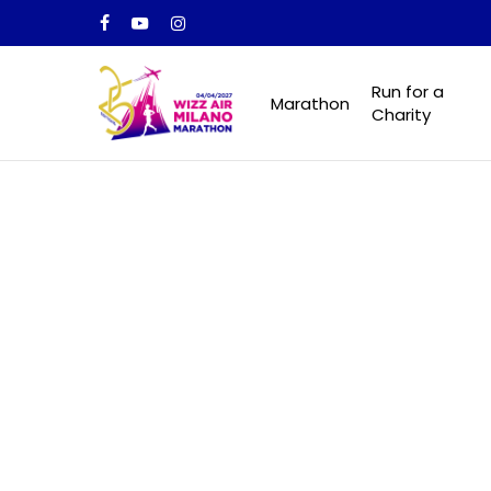
Skip
facebook
youtube
instagram
to
main
Run for a
Marathon
content
Charity