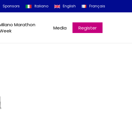
Menu
Sponsors
Italiano
English
Français
Milano Marathon
Media
Register
Week