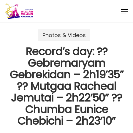
Skip
Menu
Men
to
main
content
Photos & Videos
Record’s day: ??
Gebremaryam
Gebrekidan – 2h19’35”
?? Mutgaa Racheal
Jemutai – 2h22’50” ??
Chumba Eunice
Chebichi – 2h23’10”