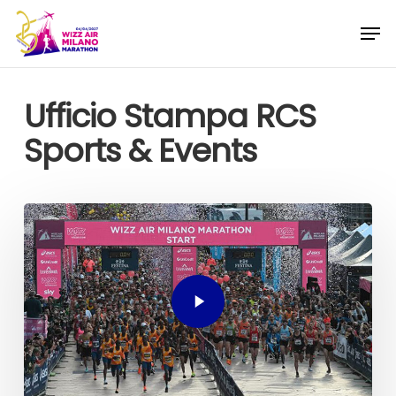
Skip
Menu
Men
to
main
content
Ufficio Stampa RCS
Sports & Events