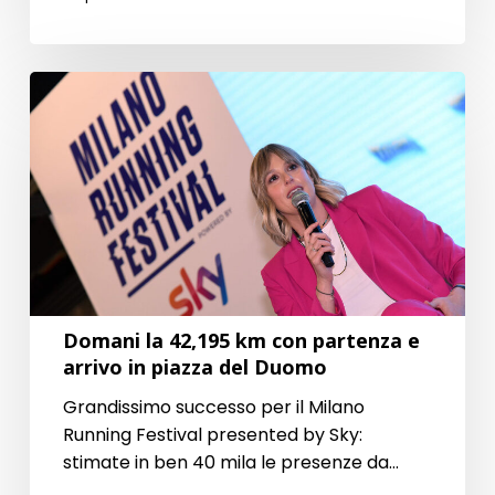
Domani
la
42,195
km
con
partenza
e
arrivo
Domani la 42,195 km con partenza e
in
arrivo in piazza del Duomo
piazza
Grandissimo successo per il Milano
del
Running Festival presented by Sky:
Duomo
stimate in ben 40 mila le presenze da…