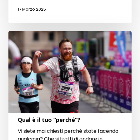
17 Marzo 2025
Qual
è
il
tuo
“perché”?
Qual è il tuo “perché”?
Vi siete mai chiesti perché state facendo
qualcosa? Che si tratti di andare in