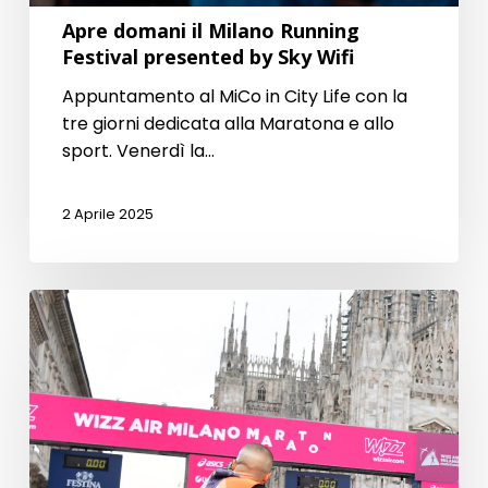
Wifi
Apre domani il Milano Running
Festival presented by Sky Wifi
Appuntamento al MiCo in City Life con la
tre giorni dedicata alla Maratona e allo
sport. Venerdì la…
2 Aprile 2025
Perché
hai
bisogno
del
tapering?