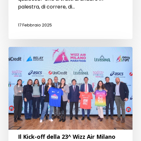
palestra, di correre, di…
17 Febbraio 2025
Il
Kick-
off
della
23^
Wizz
Air
Milano
Marathon
2025
Il Kick-off della 23^ Wizz Air Milano