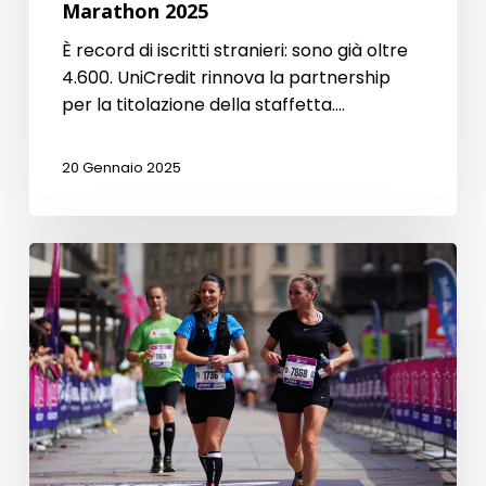
Marathon 2025
È record di iscritti stranieri: sono già oltre
4.600. UniCredit rinnova la partnership
per la titolazione della staffetta.…
20 Gennaio 2025
Preparazione
alla
tua
maratona