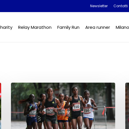
Newsletter
Contatti
harity
Relay Marathon
Family Run
Area runner
Milan