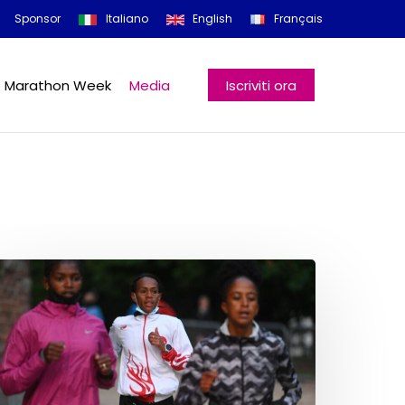
Menu
Sponsor
Italiano
English
Français
o Marathon Week
Media
Iscriviti ora